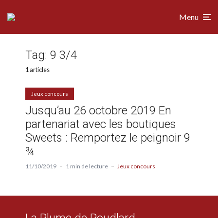
Menu
Tag:
9 3/4
1 articles
Jeux concours
Jusqu’au 26 octobre 2019 En
partenariat avec les boutiques
Sweets : Remportez le peignoir 9
¾
11/10/2019
1 min de lecture
Jeux concours
La Plume de Poudlard