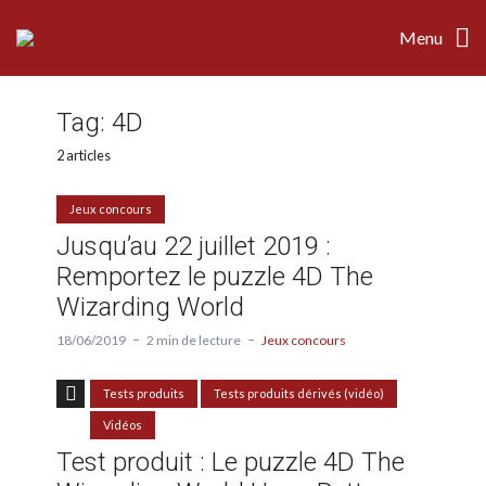
Menu
Tag:
4D
2 articles
Jeux concours
Jusqu’au 22 juillet 2019 :
Remportez le puzzle 4D The
Wizarding World
18/06/2019
2 min de lecture
Jeux concours
Tests produits
Tests produits dérivés (vidéo)
Vidéos
Test produit : Le puzzle 4D The