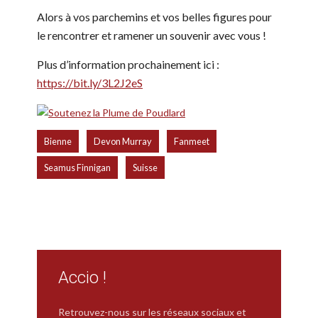
Alors à vos parchemins et vos belles figures pour
le rencontrer et ramener un souvenir avec vous !
Plus d’information prochainement ici :
https://bit.ly/3L2J2eS
,
,
,
Bienne
Devon Murray
Fanmeet
,
Seamus Finnigan
Suisse
Accio !
Retrouvez-nous sur les réseaux sociaux et