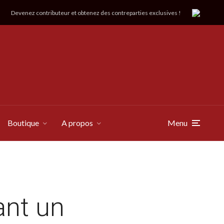
Devenez contributeur et obtenez des contreparties exclusives !
Boutique
A propos
Menu
ant un