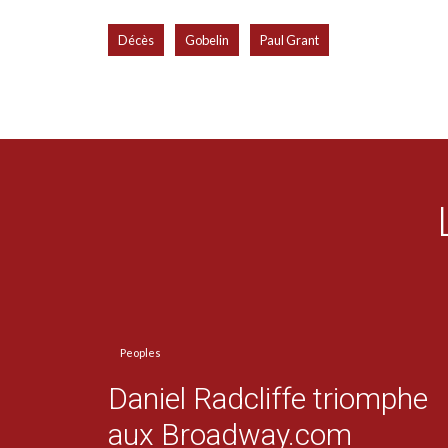
,
,
Décès
Gobelin
Paul Grant
Peoples
Daniel Radcliffe triomphe
aux Broadway.com