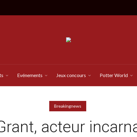
ts
Evénements
Jeux concours
Potter World
Breakingnews
Grant, acteur incarn