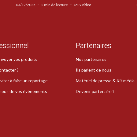
03/12/2025
2 min de lecture
Jeux vidéo
essionnel
Partenaires
nvoyer vos produits
Nos partenaires
ontacter ?
Ils parlent de nous
viter à faire un reportage
Matériel de presse & Kit média
-nous de vos événements
Devenir partenaire ?