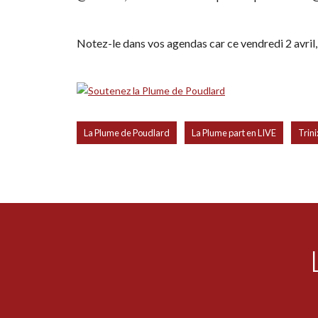
Notez-le dans vos agendas car ce vendredi 2 avril,
,
,
La Plume de Poudlard
La Plume part en LIVE
Trini