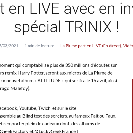
t en LIVE avec en in
spécial TRINIX !
6/03/2021
1 min de lecture
La Plume part en LIVE (En direct)
Vidé
moment qui comptabilise plus de 350 millions d’écoutes sur
rs remix Harry Potter, seront aux micros de La Plume de
ur nouvel album « ALTITUDE » qui sortira le 16 avril, ainsi
Drago Malefoy).
acebook, Youtube, Twich, et sur le site
emble au Blind test des sorciers, au fameux Fait ou Faux,
et remporter plein de cadeaux dont, des albums de
es @GeekFactory et @LuckyGeekFrance !