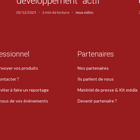
développement “actif”
03/12/2025
2 min de lecture
Jeux vidéo
essionnel
Partenaires
nvoyer vos produits
Nos partenaires
ontacter ?
Ils parlent de nous
viter à faire un reportage
Matériel de presse & Kit média
-nous de vos événements
Devenir partenaire ?