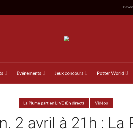
Devene
ts
Evénements
Jeux concours
Potter World
La Plume part en LIVE (En direct)
Vidéos
n. 2 avril à 21h : La