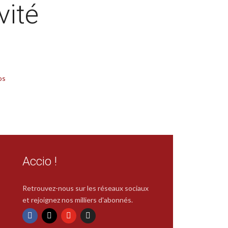
vité
os
Accio !
Retrouvez-nous sur les réseaux sociaux
et rejoignez nos milliers d'abonnés.