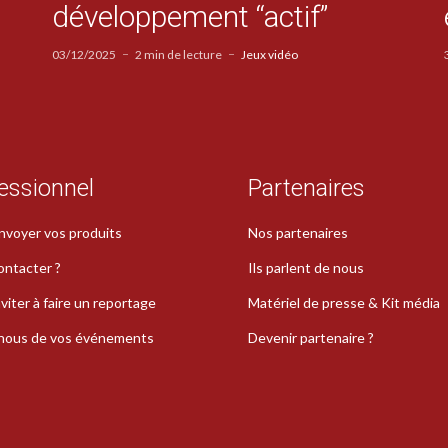
développement “actif”
03/12/2025
2 min de lecture
Jeux vidéo
essionnel
Partenaires
nvoyer vos produits
Nos partenaires
ontacter ?
Ils parlent de nous
viter à faire un reportage
Matériel de presse & Kit média
-nous de vos événements
Devenir partenaire ?