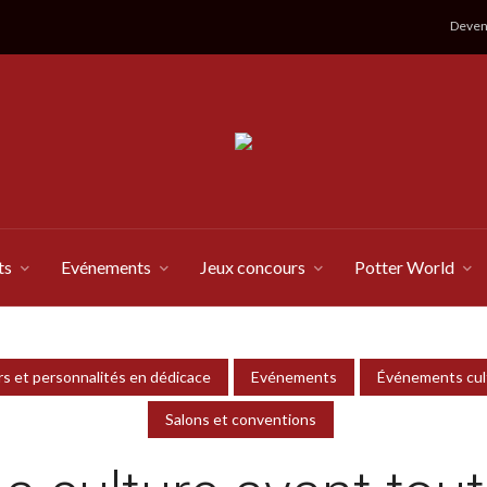
Devene
ts
Evénements
Jeux concours
Potter World
s et personnalités en dédicace
Evénements
Événements cul
Salons et conventions