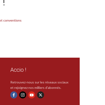
 !
et conventions
Accio !
Retrouvez-nous sur les réseaux sociaux
et rejoignez nos milliers d'abonnés.