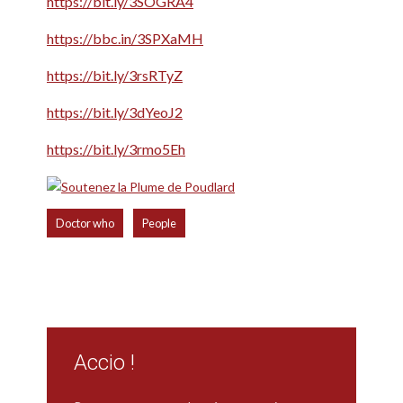
https://bit.ly/3SOGRA4
https://bbc.in/3SPXaMH
https://bit.ly/3rsRTyZ
https://bit.ly/3dYeoJ2
https://bit.ly/3rmo5Eh
,
Doctor who
People
Accio !