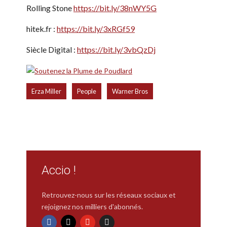
Rolling Stone
https://bit.ly/38nWY5G
hitek.fr :
https://bit.ly/3xRGf59
Siècle Digital :
https://bit.ly/3vbQzDj
,
,
Erza Miller
People
Warner Bros
Accio !
Retrouvez-nous sur les réseaux sociaux et
rejoignez nos milliers d'abonnés.