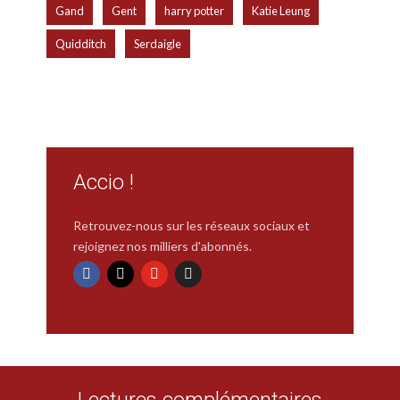
,
,
,
,
Gand
Gent
harry potter
Katie Leung
,
Quidditch
Serdaigle
Accio !
Retrouvez-nous sur les réseaux sociaux et
rejoignez nos milliers d'abonnés.
Lectures complémentaires