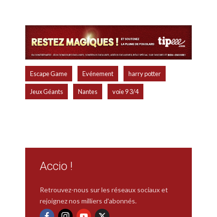
,
,
,
Escape Game
Evénement
harry potter
,
,
Jeux Géants
Nantes
voie 9 3/4
Accio !
Retrouvez-nous sur les réseaux sociaux et
rejoignez nos milliers d'abonnés.