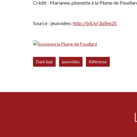
Crédit : Marianne, plumette à la Plume de Poudlar
Source : jeuxvideo:
http://bit.ly/3qShe2E
,
,
Dark Soul
jeux vidéo
Référence