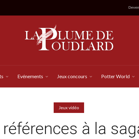
Devene
ts
Evénements
Jeux concours
Potter World
Jeux vidéo
 références à la sag