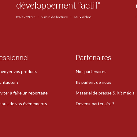
développement “actif”
03/12/2025
2 min de lecture
Jeux vidéo
essionnel
Partenaires
nvoyer vos produits
Nos partenaires
ontacter ?
Ils parlent de nous
viter à faire un reportage
Matériel de presse & Kit média
-nous de vos événements
Devenir partenaire ?