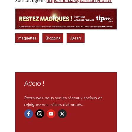
Source : ugears
https://hou.la/ugearsharrypotter
,
,
maquettes
Shopping
Ugears
Accio !
Retrouvez-nous sur les réseaux sociaux et
rejoignez nos milliers d'abonnés.