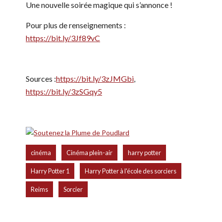
Une nouvelle soirée magique qui s’annonce !
Pour plus de renseignements :
https://bit.ly/3Jf89vC
Sources :
https://bit.ly/3zJMGbi
,
https://bit.ly/3zSGqy5
,
,
,
cinéma
Cinéma plein-air
harry potter
,
,
Harry Potter 1
Harry Potter à l'école des sorciers
,
Reims
Sorcier