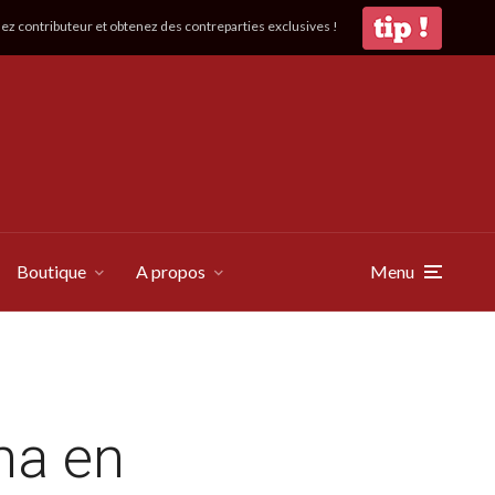
z contributeur et obtenez des contreparties exclusives !
Boutique
A propos
Menu
ma en