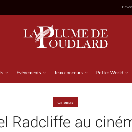
Devene
ts
Evénements
Jeux concours
Potter World
Cinémas
el Radcliffe au ciné