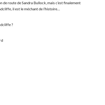
 de route de Sandra Bullock, mais c’est finalement
cliffe, il est le méchant de l’histoire…
dcliffe ?
rd