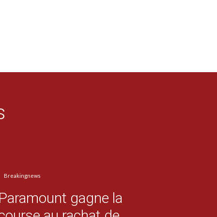
s
Breakingnews
Paramount gagne la
course au rachat de