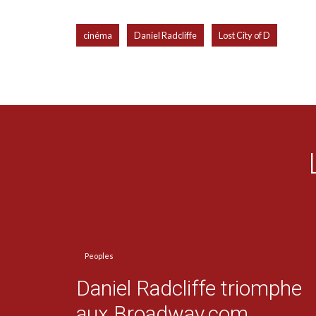
,
,
cinéma
Daniel Radcliffe
Lost City of D
Peoples
Daniel Radcliffe triomphe
aux Broadway.com