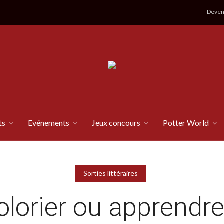
Devene
ts
Evénements
Jeux concours
Potter World
Sorties littéraires
olorier ou apprendre