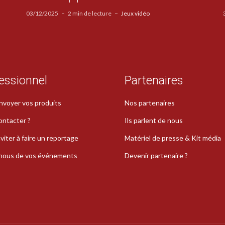
03/12/2025
2 min de lecture
Jeux vidéo
essionnel
Partenaires
nvoyer vos produits
Nos partenaires
ontacter ?
Ils parlent de nous
viter à faire un reportage
Matériel de presse & Kit média
-nous de vos événements
Devenir partenaire ?