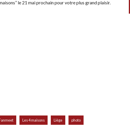
maisons” le 21 mai prochain pour votre plus grand plaisir.
,
,
,
,
Fanmeet
Les 4 maisons
Liège
photo