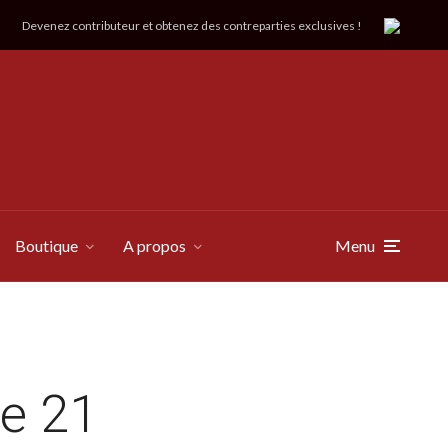
Devenez contributeur et obtenez des contreparties exclusives !
Boutique
A propos
Menu
le 21