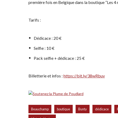
première fois en Belgique dans la boutique “Les 4 
Tarifs :
Dédicace : 20
€
Selfie : 10 €
Pack selfie + dédicace : 25
€
Billetterie et infos :
https://bit.ly/38wRbuv
,
,
,
,
Beauchamp
boutique
Bunty
dédicace