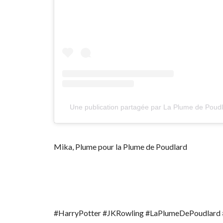
Une publication partagée par La Plume de Poud
Mika, Plume pour la Plume de Poudlard
#HarryPotter #JKRowling #LaPlumeDePoudlard 