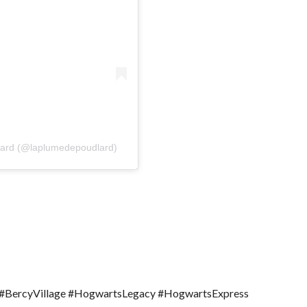
lard (@laplumedepoudlard)
#BercyVillage #HogwartsLegacy #HogwartsExpress