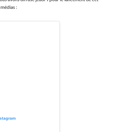
 médias :
nstagram