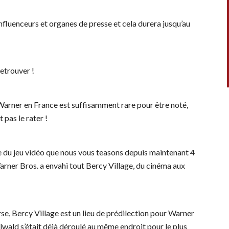
influenceurs et organes de presse et cela durera jusqu’au
retrouver !
Warner en France est suffisamment rare pour être noté,
t pas le rater !
ie du jeu vidéo que nous vous teasons depuis maintenant 4
arner Bros. a envahi tout Bercy Village, du cinéma aux
e, Bercy Village est un lieu de prédilection pour Warner
lwald s’était déjà déroulé au même endroit pour le plus