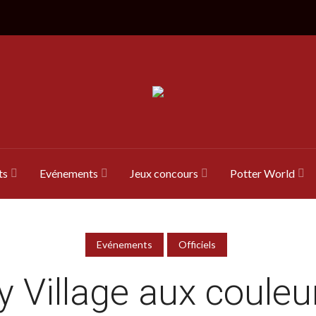
ts
Evénements
Jeux concours
Potter World
Evénements
Officiels
y Village aux couleu