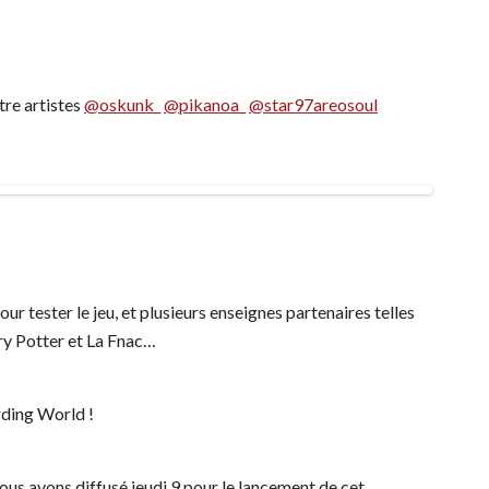
tre artistes
@oskunk_
@pikanoa_
@star97areosoul
 tester le jeu, et plusieurs enseignes partenaires telles
y Potter et La Fnac…
rding World !
vous avons diffusé jeudi 9 pour le lancement de cet