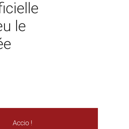
icielle
eu le
ée
Accio !