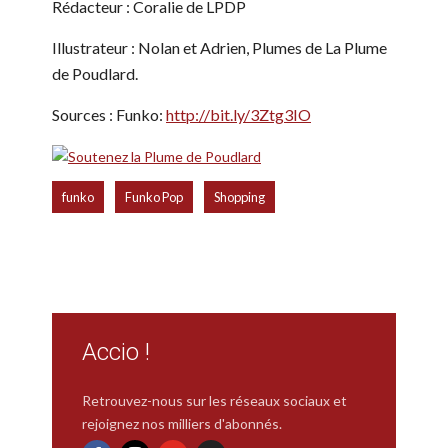
Rédacteur : Coralie de LPDP
Illustrateur : Nolan et Adrien, Plumes de La Plume
de Poudlard.
Sources : Funko:
http://bit.ly/3Ztg3IO
,
,
funko
Funko Pop
Shopping
Accio !
Retrouvez-nous sur les réseaux sociaux et
rejoignez nos milliers d'abonnés.