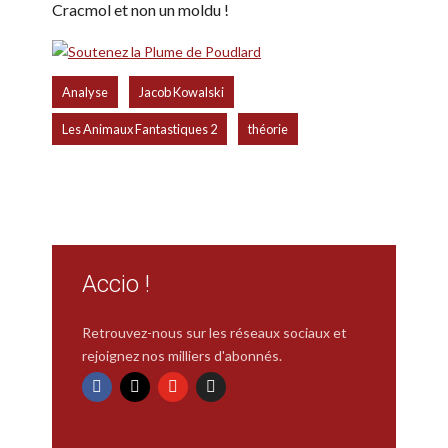
Cracmol et non un moldu !
,
,
Analyse
Jacob Kowalski
,
Les Animaux Fantastiques 2
théorie
Accio !
Retrouvez-nous sur les réseaux sociaux et
rejoignez nos milliers d'abonnés.