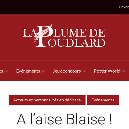
Devene
ts
Evénements
Jeux concours
Potter World
Acteurs et personnalités en dédicace
Evénements
A l’aise Blaise !