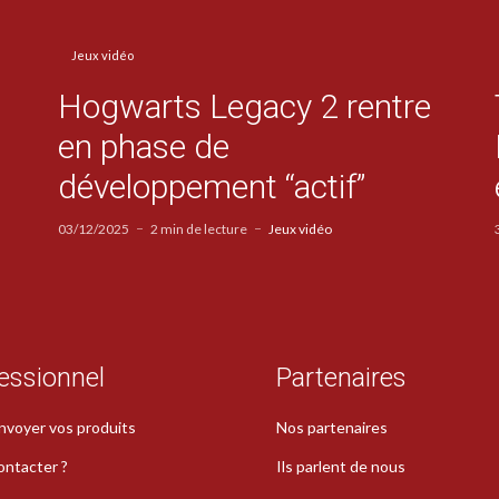
Jeux vidéo
Hogwarts Legacy 2 rentre
en phase de
développement “actif”
03/12/2025
2 min de lecture
Jeux vidéo
essionnel
Partenaires
nvoyer vos produits
Nos partenaires
ontacter ?
Ils parlent de nous