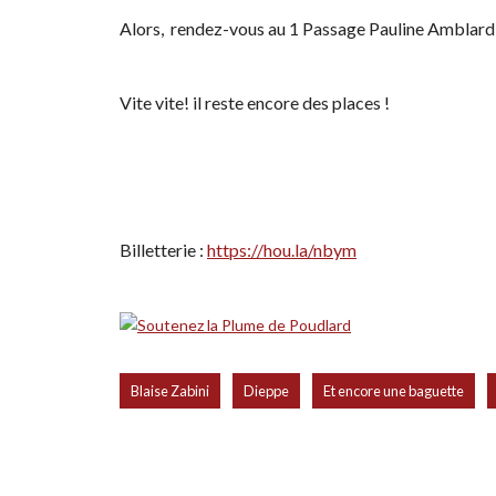
Alors, rendez-vous au
1 Passage Pauline Amblard,
Vite vite! il reste encore des places !
Billetterie :
https://hou.la/nbym
,
,
,
Blaise Zabini
Dieppe
Et encore une baguette